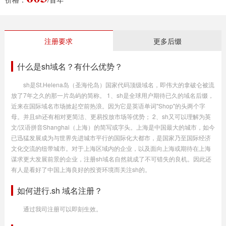
注册要求
更多后缀
什么是sh域名？有什么优势？
sh是St.Helena岛（圣海伦岛）国家代码顶级域名，即伟大的拿破仑被流
放了7年之久的那一片岛屿的简称。 1、sh是全球用户期待已久的域名后缀，
近来在国际域名市场掀起空前热浪。因为它是英语单词"Shop"的头两个字
母。并且sh还有相对更简洁、更易投放市场等优势； 2、sh又可以理解为英
文/汉语拼音Shanghai（上海）的简写或字头。上海是中国最大的城市，如今
已迅猛发展成为与世界先进城市平行的国际化大都市，是国家乃至国际经济
文化交流的纽带城市。对于上海区域内的企业，以及面向上海或期待在上海
谋求更大发展前景的企业，注册sh域名自然就成了不可错失的良机。因此还
有人是看好了中国上海良好的投资环境而关注sh的。
如何进行.sh 域名注册？
通过我司注册可以即刻生效。