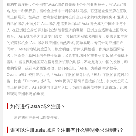
机构申请注册，企业拥有“.Asia”域名首先表明企业的亚洲身份，当“.Asia”域
名成为一种流行后，能给企业带来一种群体认同感。它还是企业品牌在互联
网上的展示。如果这一类商标被抢注将会给企业带来的很大的损失 4. 亚洲人
自己的域名,全面抢注.Asia域名,您需要理由吗? Asia 将会成为中国企业与个
人, 在亚洲建立身份识别的首选! 随着亚洲的崛起，亚洲企业逐渐走上国际大
舞台。 Asia域名是为亚洲专门设立，其超越国别域名的限制，提供更加丰富
的资源和机会! Asia域名以亚洲的自然表述, 简单易记，专门针对亚洲用户。
同时，.Asia的地域跨度辽阔，概念明确，群体认同性强，作为顶级国际域
名，它既是互联网上的全球性标识，又具有地域性的重要意义 5. 抢占先机正
当时！ 当世界其他国家在搜寻亚洲资讯的时候，不论是有关中国的发展﹑印
度的贸易﹑或到马来西亚渡假，他们都会以「Asia」为关键 字来搜寻。
Overture统计资料显示﹐含「Asia」字眼的搜寻比含「EU」字眼的多超过20
倍﹐比含「Europe」多5倍。 Asia 提供了最简单直接的方法﹐扩大您公司在
网上的覆盖面。Asia是通向亚洲的入口﹐为你全面覆盖整体亚洲市场，让您
展现对亚洲市场 的重视。
如何进行.asia 域名注册？
通过我司注册可以即刻生效。
谁可以注册.asia 域名？注册有什么特别要求限制吗？