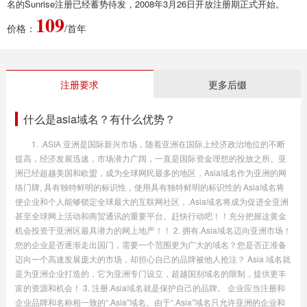
名的Sunrise注册已经蓄势待发，2008年3月26日开放注册期正式开始。
109
价格：
/首年
注册要求
更多后缀
什么是asia域名？有什么优势？
1. .ASIA 亚洲是国际新兴市场，随着亚洲在国际上经济政治地位的不断
提高，经济发展迅速，市场潜力广阔，一直是国际资金理想的投放之所。亚
洲已经超越美国和欧盟，成为全球网民最多的地区，Asia域名作为亚洲的网
络门牌, 具有独特鲜明的标识性，使用具有独特鲜明的标识性的 Asia域名将
使企业和个人能够锁定全球最大的互联网社区，.Asia域名将成为促进全亚洲
甚至全球网上活动和商贸通讯的重要平台。赶快行动吧！！充分把握这黄金
机会投资于亚洲区最具潜力的网上地产！！ 2. 拥有.Asia域名迈向亚洲市场！
您的企业是否逐渐走出国门，需要一个范围更为广大的域名？您是否正准备
迈向一个高速发展庞大的市场，却担心自己的品牌被他人抢注？ Asia 域名就
是为亚洲企业打造的，它为亚洲专门设立，超越国别域名的限制，提供更丰
富的资源和机会！ 3. 注册.Asia域名就是保护自己的品牌。 企业应当注册和
企业品牌和名称相一致的“.Asia”域名。由于“.Asia”域名只允许亚洲的企业和